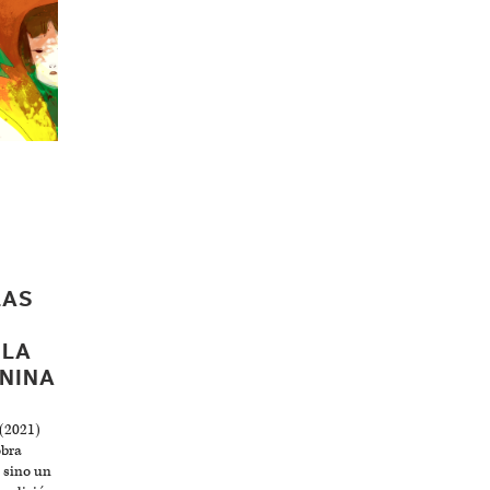
LAS
 LA
ENINA
 (2021)
obra
, sino un