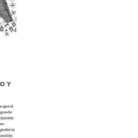
O Y
e que el
Segunda
nización
se
probó la
Sanción