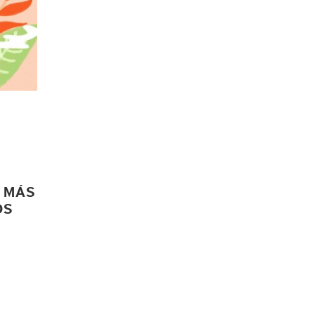
Á MÁS
OS