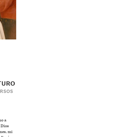
TURO
ERSOS
no a
 Dios
nes, mi