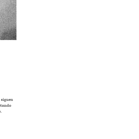
O
 siguen
ctando
.