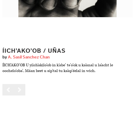
ÍICH’AKO’OB / UÑAS
by
A. Sasil Sanchez Chan
ÍICH’AKO’OB U yíich’akilo’ob in k’abe’ ts’o’ok u ka’anal u la’acht le
oochelo’oba’, Máax beet u sip’tal tu ka’ap’éelal in wich.