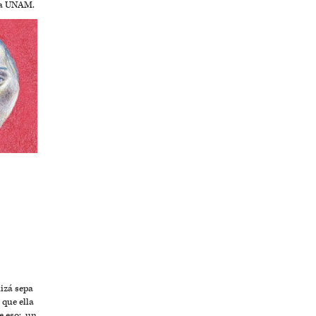
la UNAM.
zá sepa
que ella
e eso: un